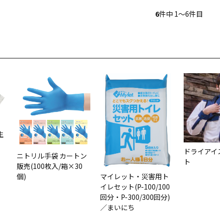
6
件中 1〜6件目
生
ドライアイ
ニトリル手袋 カートン
ト
販売(100枚入/箱×30
個)
マイレット・災害用ト
イレセット(P-100/100
回分・P-300/300回分)
／まいにち