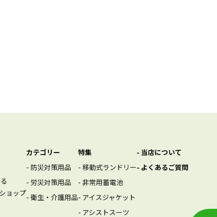
カテゴリー
特集
- 当店について
- 防災対策用品
- 移動式ランドリー
- よくあるご質問
する
- 労災対策用品
- 非常用蓄電池
ショップ
- 衛生・介護用品
- アイスジャケット
- アシストスーツ