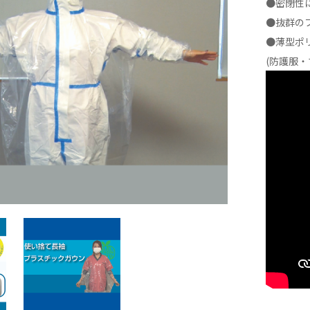
●密閉性
●抜群の
●薄型ポ
(防護服