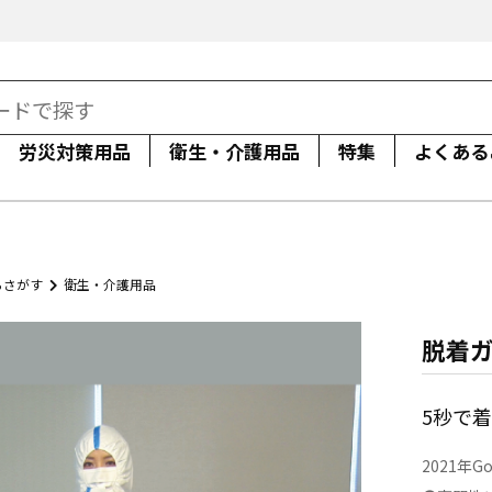
労災対策用品
衛生・介護用品
特集
よくある
らさがす
衛生・介護用品
脱着ガ
5秒で着
2021年