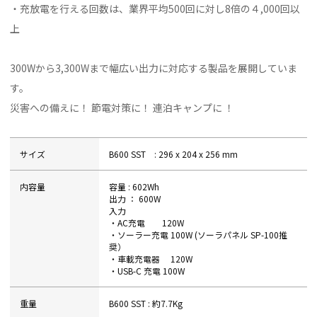
・充放電を行える回数は、業界平均500回に対し8倍の４,000回以
上
300Wから3,300Wまで幅広い出力に対応する製品を展開していま
す。
災害への備えに！ 節電対策に！ 連泊キャンプに ！
サイズ
B600 SST : 296 x 204 x 256 mm
内容量
容量 : 602Wh
出力 ： 600W
入力
・AC充電 120W
・ソーラー充電 100W (ソーラパネル SP-100推
奨）
・車載充電器 120W
・USB-C 充電 100W
重量
B600 SST : 約7.7Kg