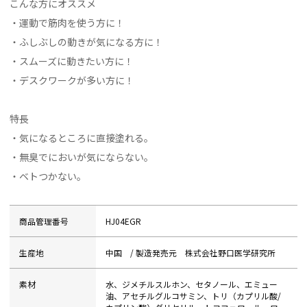
こんな方にオススメ
・運動で筋肉を使う方に！
・ふしぶしの動きが気になる方に！
・スムーズに動きたい方に！
・デスクワークが多い方に！
特長
・気になるところに直接塗れる。
・無臭でにおいが気にならない。
・ベトつかない。
商品管理番号
HJ04EGR
生産地
中国 / 製造発売元 株式会社野口医学研究所
素材
水、ジメチルスルホン、セタノール、エミュー
油、アセチルグルコサミン、トリ（カプリル酸/