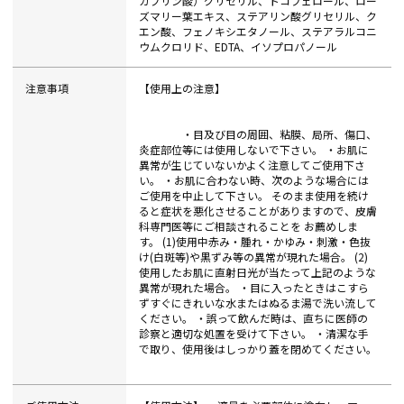
カプリン酸）グリセリル、トコフェロール、ロー
ズマリー葉エキス、ステアリン酸グリセリル、ク
エン酸、フェノキシエタノール、ステアラルコニ
ウムクロリド、EDTA、イソプロパノール
注意事項
【使用上の注意】
・目及び目の周囲、粘膜、局所、傷口、
炎症部位等には使用しないで下さい。 ・お肌に
異常が生じていないかよく注意してご使用下さ
い。 ・お肌に合わない時、次のような場合には
ご使用を中止して下さい。 そのまま使用を続け
ると症状を悪化させることがありますので、皮膚
科専門医等にご相談されることを お薦めしま
す。 (1)使用中赤み・腫れ・かゆみ・刺激・色抜
け(白斑等)や黒ずみ等の異常が現れた場合。 (2)
使用したお肌に直射日光が当たって上記のような
異常が現れた場合。 ・目に入ったときはこすら
ずすぐにきれいな水またはぬるま湯で洗い流して
ください。 ・誤って飲んだ時は、直ちに医師の
診察と適切な処置を受けて下さい。 ・清潔な手
で取り、使用後はしっかり蓋を閉めてください。