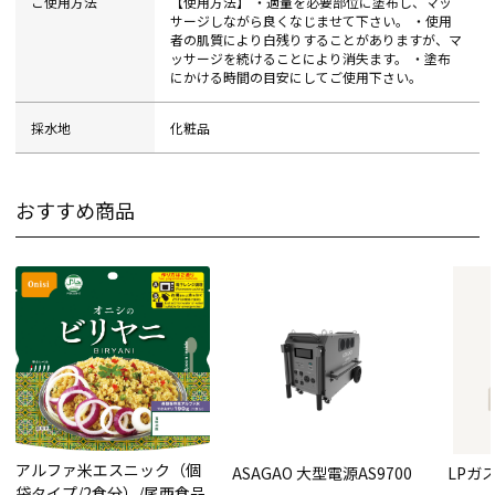
ご使用方法
【使用方法】 ・適量を必要部位に塗布し、マッ
サージしながら良くなじませて下さい。 ・使用
者の肌質により白残りすることがありますが、マ
ッサージを続けることにより消失ます。 ・塗布
にかける時間の目安にしてご使用下さい。
採水地
化粧品
おすすめ商品
アルファ米エスニック（個
ASAGAO 大型電源AS9700
LPガ
袋タイプ/2食分）/尾西食品