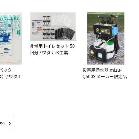
非常用トイレセット 50
回分 / ワタナベ工業
バック
災害用浄水器 mizu-
り）/ ワタナ
Q500S メーカー限定品