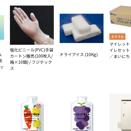
マイレット
塩化ビニール(PVC)手袋
イレセット
ル
ドライアイス (10Kg)
カートン販売(100枚入/
／まいにち
枚
箱×10個) / フジテック
テッ
ス