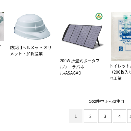
か
防災用ヘルメット オサ
メット・加賀産業
200W 折畳式ポータブ
トイレット
ルソーラパネ
（200枚入
ル/ASAGAO
ベ工業
102
件中 1〜30件目
1
2
3
4