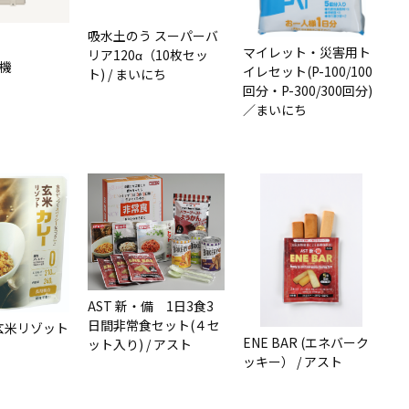
吸水土のう スーパーバ
マイレット・災害用ト
リア120α（10枚セッ
電機
イレセット(P-100/100
ト) / まいにち
回分・P-300/300回分)
／まいにち
AST 新・備 1日3食3
日間非常食セット(４セ
 玄米リゾット
ENE BAR (エネバーク
ット入り) / アスト
ッキー） / アスト