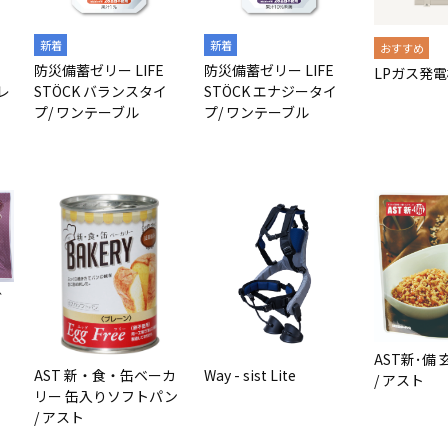
防災備蓄ゼリー LIFE
防災備蓄ゼリー LIFE
LPガス発
レ
STÖCK バランスタイ
STÖCK エナジータイ
プ/ ワンテーブル
プ/ ワンテーブル
ブ
AST新･備
AST 新・食・缶ベーカ
Way - sist Lite
/ アスト
リー 缶入りソフトパン
/ アスト